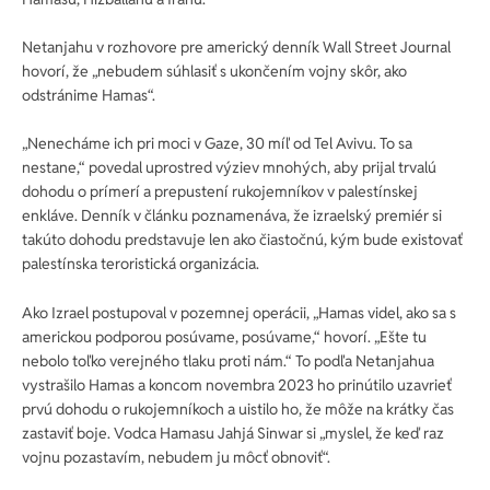
Netanjahu v rozhovore pre americký denník Wall Street Journal
hovorí, že „nebudem súhlasiť s ukončením vojny skôr, ako
odstránime Hamas“.
„Nenecháme ich pri moci v Gaze, 30 míľ od Tel Avivu. To sa
nestane,“ povedal uprostred výziev mnohých, aby prijal trvalú
dohodu o prímerí a prepustení rukojemníkov v palestínskej
enkláve. Denník v článku poznamenáva, že izraelský premiér si
takúto dohodu predstavuje len ako čiastočnú, kým bude existovať
palestínska teroristická organizácia.
Ako Izrael postupoval v pozemnej operácii, „Hamas videl, ako sa s
americkou podporou posúvame, posúvame,“ hovorí. „Ešte tu
nebolo toľko verejného tlaku proti nám.“ To podľa Netanjahua
vystrašilo Hamas a koncom novembra 2023 ho prinútilo uzavrieť
prvú dohodu o rukojemníkoch a uistilo ho, že môže na krátky čas
zastaviť boje. Vodca Hamasu Jahjá Sinwar si „myslel, že keď raz
vojnu pozastavím, nebudem ju môcť obnoviť“.