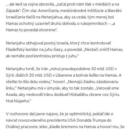
…ale keď sa vojna obnovila, „začal proti nám tlak v médiách a na
Západe“. Čím viac Američania, medzinárodné inštitúcie a liberálni
Izraelčania tlačili na Netanjahua, aby sa vzdal, tým menej bol
Hamas ochotný uzavrieť druhú dohodu o rukojemníkoch – „a
Hamas to povedal otvorene“.
Netanjahu obhajoval postoj Izraela, ktorý chce kontrolovať
Filadelfský koridor na juhu Gazy, a povedal: „Nestačí zničiť Hamas,
ak nemáte pod kontrolou prístup z juhu.“
Netanjahu tvrdí, že Irán „minul pravdepodobne 30 mld. USD v
Sýrii, ďalších 20 mld. USD v Libanone a bohvie koľko na Hamas. A
všetko to išlo dolu vodou,“ hovorí. „Nemajú žiadnu zásobovaciu
linku.“ Netanjahu má v úmysle, aby to tak zostalo. „Varovali sme
Asada, aby nedovolil Iránu dodávať Hizballáhu zbrane cez Sýriu.
Hral hlúpeho.“
V rozhovore dal jasne najavo, že je optimistický, pokiaľ ide o
návrat novozvoleného prezidenta USA Donalda Trumpa do
Oválnej pracovne, lebo „kladie bremeno na Hamas a hovorí mu, že