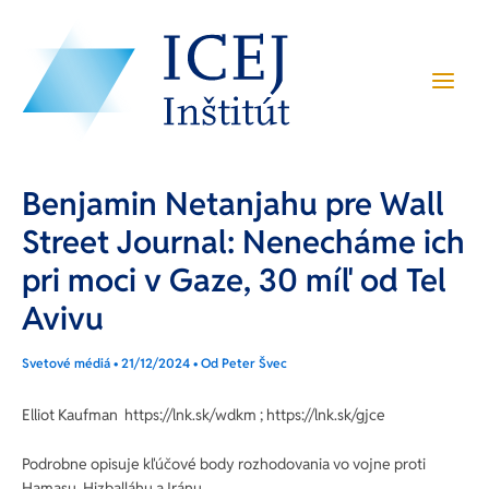
Preskočiť
Post
Main
na
navigation
Menu
obsah
Benjamin Netanjahu pre Wall
Street Journal: Nenecháme ich
pri moci v Gaze, 30 míľ od Tel
Avivu
Svetové médiá
•
21/12/2024
• Od
Peter Švec
Elliot Kaufman https://lnk.sk/wdkm ; https://lnk.sk/gjce
Podrobne opisuje kľúčové body rozhodovania vo vojne proti
Hamasu, Hizballáhu a Iránu.