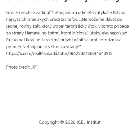
Grécko nechce zatknúť Netanjahua a odmieta zatykače ICC na
najvyšších izraelských predstaviteľov. „„Nemôžeme dávať do
jednej roviny štát, ktorý utrpel teroristický útok, v tomto prípade
zo strany Hamasu, so štátmi, ktoré iniciovali útoky, ako napríklad
Rusko na Ukrajine. Izrael má právo brániť sa proti terorizmu a
premiér Netanjahu je v Grécku vítaný!“
https://x.com/realMaalouf/status/1862236113844543913
Photo credit „X“
Copyright © 2026 ICEJ Inštitút