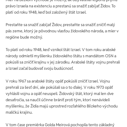
právo Izraela na existenciu a prestanú sa snažiť zabíjať Židov. To
platí od roku 1948, keď bol založený štát Izrael.
Prestaňte sa snažiť zabíjať Židov, prestaňte sa snažiť zničiť malý
pás zeme, ktorý je pôvodnou vlasťou židovského národa, a mier v
regióne bude možný.
To platí od roku 1948, keď vznikol štát Izrael. V tom roku arabské
národy odmietli myšlienku židovského štátu s mandátom OSN a
pokúsili sa zničiť krajinu v jej zárodku. Arabské štáty vojnu prehrali
a Izrael začal budovať svoju budúcnosť.
V roku 1967 sa arabské štáty opäť pokúsili zničiť Izrael. Vojnu
prehrali za šesť dní, ale pokúšali sa o to ďalej. V roku 1973 opäť
vyhlásili vojnu a opäť neuspeli. Židovský štát, ktorý mal len dve
desaťročia, sa naučil účinne brániť proti tým, ktorí nenávideli
myšlienku, že Židia majú uprostred rozľahlého Blízkeho východu
maličkú krajinu.
V tom čase premiérka Golda Meirová pochopila tento základný