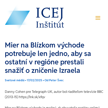
Preskočiť
Post
Main
na
navigation
Menu
obsah
Mier na Blízkom východe
potrebuje len jedno, aby sa
ostatní v regióne prestali
snažiť o zničenie Izraela
Svetové médiá
•
17/02/2025
• Od
Peter Švec
Danny Cohen pre Telegraph-UK, autor bol riaditeľom televízie BBC
(2013-15) https://lnk.sk/xfqv
Mier na Blízkom východe je možný, ak obyvatelia regiónu prijmú