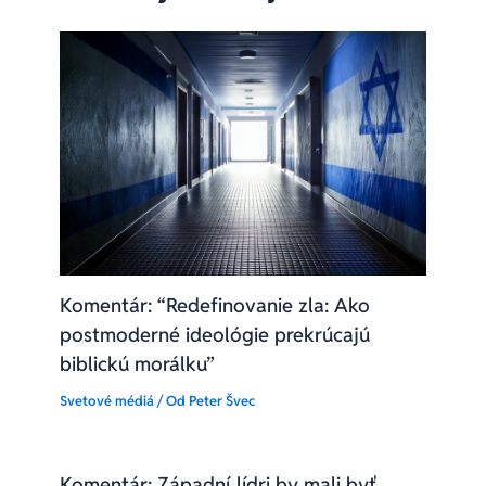
Komentár: “Redefinovanie zla: Ako
postmoderné ideológie prekrúcajú
biblickú morálku”
Svetové médiá
/ Od
Peter Švec
Komentár: Západní lídri by mali byť