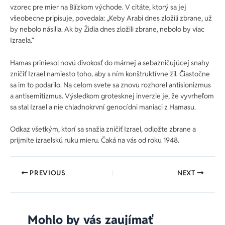
vzorec pre mier na Blízkom východe. V citáte, ktorý sa jej
všeobecne pripisuje, povedala: „Keby Arabi dnes zložili zbrane, už
by nebolo násilia. Ak by Židia dnes zložili zbrane, nebolo by viac
Izraela.“
Hamas priniesol novú divokosť do márnej a sebazničujúcej snahy
zničiť Izrael namiesto toho, aby s ním konštruktívne žil. Čiastočne
sa im to podarilo. Na celom svete sa znovu rozhorel antisionizmus
a antisemitizmus. Výsledkom grotesknej inverzie je, že vyvrheľom
sa stal Izrael a nie chladnokrvní genocídni maniaci z Hamasu.
Odkaz všetkým, ktorí sa snažia zničiť Izrael, odložte zbrane a
prijmite izraelskú ruku mieru. Čaká na vás od roku 1948.
PREVIOUS
NEXT
Mohlo by vás zaujímať