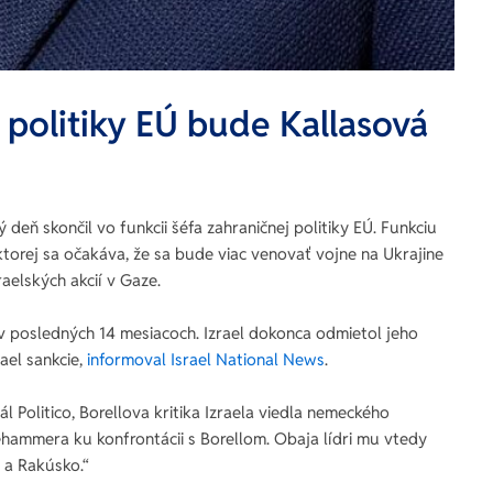
politiky EÚ bude Kallasová
 deň skončil vo funkcii šéfa zahraničnej politiky EÚ. Funkciu
torej sa očakáva, že sa bude viac venovať vojne na Ukrajine
raelských akcií v Gaze.
 v posledných 14 mesiacoch. Izrael dokonca odmietol jeho
rael sankcie,
informoval Israel National News
.
ál Politico, Borellova kritika Izraela viedla nemeckého
hammera ku konfrontácii s Borellom. Obaja lídri mu vtedy
 a Rakúsko.“