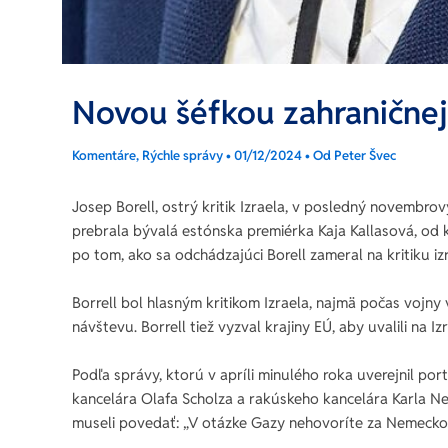
Novou šéfkou zahraničnej 
Komentáre
,
Rýchle správy
•
01/12/2024
• Od
Peter Švec
Josep Borell, ostrý kritik Izraela, v posledný novembrový
prebrala bývalá estónska premiérka Kaja Kallasová, od k
po tom, ako sa odchádzajúci Borell zameral na kritiku iz
Borrell bol hlasným kritikom Izraela, najmä počas vojny
návštevu. Borrell tiež vyzval krajiny EÚ, aby uvalili na Iz
Podľa správy, ktorú v apríli minulého roka uverejnil port
kancelára Olafa Scholza a rakúskeho kancelára Karla Ne
museli povedať: „V otázke Gazy nehovoríte za Nemecko