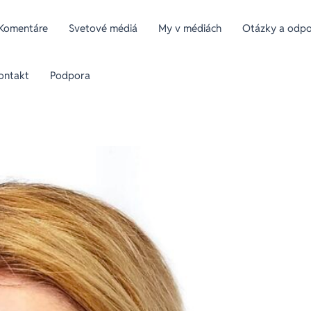
Komentáre
Svetové médiá
My v médiách
Otázky a odpov
ontakt
Podpora